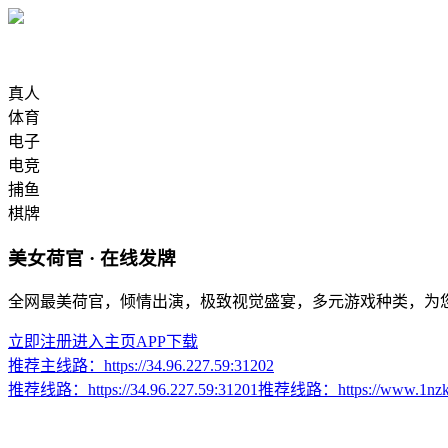
真人
体育
电子
电竞
捕鱼
棋牌
美女荷官 · 在线发牌
全网最美荷官，倾情出演，极致视觉盛宴，多元游戏种类，为
立即注册
进入主页
APP下载
推荐主线路：
https://34.96.227.59:31202
推荐线路：
https://34.96.227.59:31201
推荐线路：
https://www.1nz