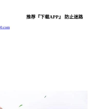
推荐『下载APP』 防止迷路
00.com