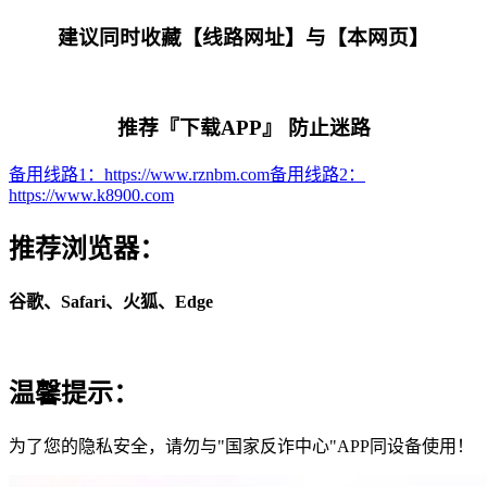
建议同时收藏【线路网址】与【本网页】
推荐『下载APP』 防止迷路
备用线路
1
：
https://www.rznbm.com
备用线路
2
：
https://www.k8900.com
推荐浏览器：
谷歌、Safari、火狐、Edge
温馨提示：
为了您的隐私安全，请勿与"国家反诈中心"APP同设备使用！