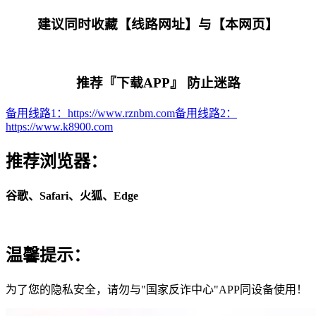
建议同时收藏【线路网址】与【本网页】
推荐『下载APP』 防止迷路
备用线路
1
：
https://www.rznbm.com
备用线路
2
：
https://www.k8900.com
推荐浏览器：
谷歌、Safari、火狐、Edge
温馨提示：
为了您的隐私安全，请勿与"国家反诈中心"APP同设备使用！