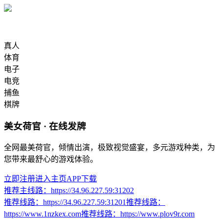
真人
体育
电子
电竞
捕鱼
棋牌
美女荷官 · 在线发牌
全网最美荷官，倾情出演，极致视觉盛宴，多元游戏种类，为
您带来最舒心的游戏体验。
立即注册
进入主页
APP下载
推荐主线路：
https://34.96.227.59:31202
推荐线路：
https://34.96.227.59:31201
推荐线路：
https://www.1nzkex.com
推荐线路：
https://www.plov9r.com