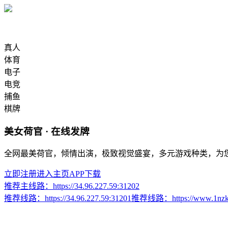
真人
体育
电子
电竞
捕鱼
棋牌
美女荷官 · 在线发牌
全网最美荷官，倾情出演，极致视觉盛宴，多元游戏种类，为
立即注册
进入主页
APP下载
推荐主线路：
https://34.96.227.59:31202
推荐线路：
https://34.96.227.59:31201
推荐线路：
https://www.1nz